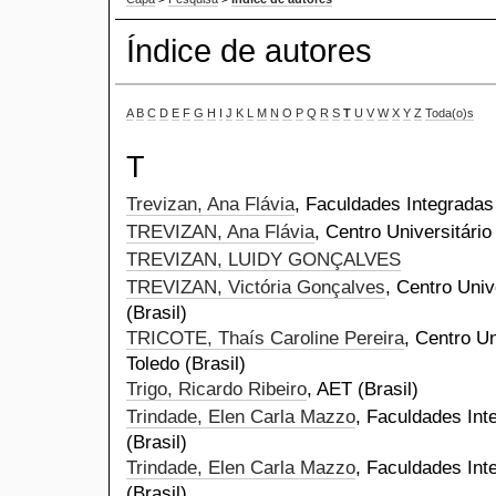
Índice de autores
A
B
C
D
E
F
G
H
I
J
K
L
M
N
O
P
Q
R
S
T
U
V
W
X
Y
Z
Toda(o)s
T
Trevizan, Ana Flávia
, Faculdades Integradas 
TREVIZAN, Ana Flávia
, Centro Universitário
TREVIZAN, LUIDY GONÇALVES
TREVIZAN, Victória Gonçalves
, Centro Univ
(Brasil)
TRICOTE, Thaís Caroline Pereira
, Centro Un
Toledo (Brasil)
Trigo, Ricardo Ribeiro
, AET (Brasil)
Trindade, Elen Carla Mazzo
, Faculdades Int
(Brasil)
Trindade, Elen Carla Mazzo
, Faculdades Int
(Brasil)