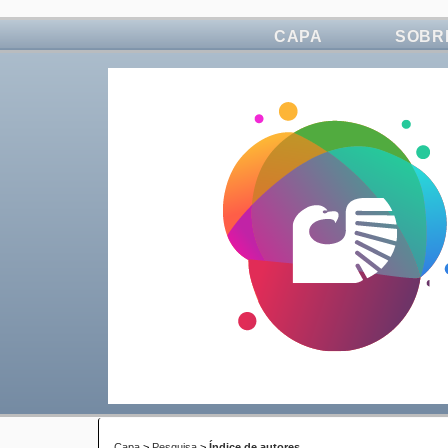
CAPA
SOBR
Capa
>
Pesquisa
>
Índice de autores