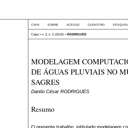
Intertem@s ArqEng
CAPA
SOBRE
ACESSO
CADASTRO
PESQUIS
Capa
>
v. 2, n. 2 (2019)
>
RODRIGUES
MODELAGEM COMPUTACIO
DE ÁGUAS PLUVIAIS NO M
SAGRES
Danilo César RODRIGUES
Resumo
O presente trabalho, intitulado modelagem c