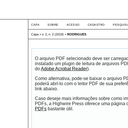
Intertem@s ArqEng
CAPA
SOBRE
ACESSO
CADASTRO
PESQUIS
Capa
>
v. 2, n. 2 (2019)
>
RODRIGUES
O arquivo PDF selecionado deve ser carrega
instalado um plugin de leitura de arquivos P
do
Adobe Acrobat Reader
).
Como alternativa, pode-se baixar o arquivo 
poderá abrí-lo com o leitor PDF de sua prefer
link abaixo.
Caso deseje mais informações sobre como impr
PDFs, a Highwire Press oferece uma página
PDFs
bastante útil.