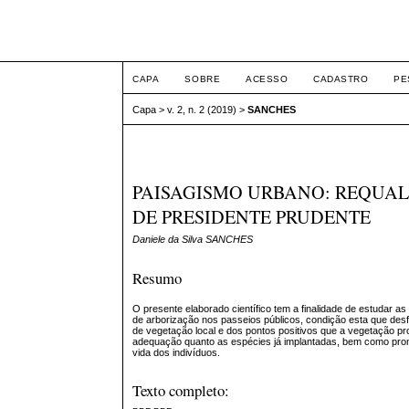
Intertem@s ArqEng
CAPA
SOBRE
ACESSO
CADASTRO
PE
Capa
>
v. 2, n. 2 (2019)
>
SANCHES
PAISAGISMO URBANO: REQUA
DE PRESIDENTE PRUDENTE
Daniele da Silva SANCHES
Resumo
O presente elaborado científico tem a finalidade de estudar a
de arborização nos passeios públicos, condição esta que desf
de vegetação local e dos pontos positivos que a vegetação p
adequação quanto as espécies já implantadas, bem como prom
vida dos indivíduos.
Texto completo: