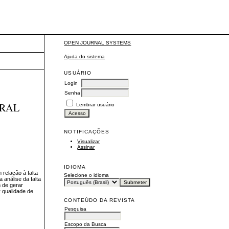
OPEN JOURNAL SYSTEMS
Ajuda do sistema
USUÁRIO
Login
Senha
TRAL
Lembrar usuário
NOTIFICAÇÕES
Visualizar
Assinar
IDIOMA
 relação à falta
Selecione o idioma
 análise da falta
 de gerar
 qualidade de
CONTEÚDO DA REVISTA
Pesquisa
Escopo da Busca