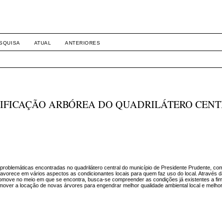
SQUISA
ATUAL
ANTERIORES
LIFICAÇÃO ARBÓREA DO QUADRILÁTERO CEN
s problemáticas encontradas no quadrilátero central do município de Presidente Prudente, com
avorece em vários aspectos as condicionantes locais para quem faz uso do local. Através da
romove no meio em que se encontra, busca-se compreender as condições já existentes a fim
over a locação de novas árvores para engendrar melhor qualidade ambiental local e melhor