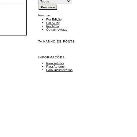
Procurar
Por Edição
Por Autor
Por título
Outras revistas
TAMANHO DE FONTE
INFORMAÇÕES
Para leitores
Para Autores
Para Bibliotecários