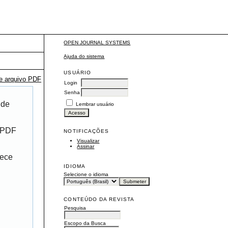
OPEN JOURNAL SYSTEMS
Ajuda do sistema
USUÁRIO
te arquivo PDF
Login
Senha
 de
Lembrar usuário
r PDF
NOTIFICAÇÕES
Visualizar
Assinar
rece
IDIOMA
Selecione o idioma
CONTEÚDO DA REVISTA
Pesquisa
Escopo da Busca