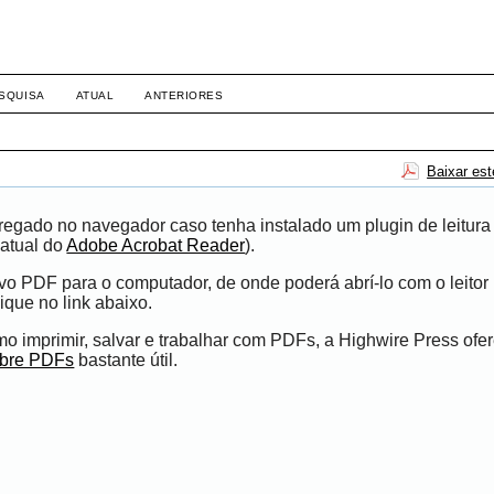
SQUISA
ATUAL
ANTERIORES
Baixar es
egado no navegador caso tenha instalado um plugin de leitura
atual do
Adobe Acrobat Reader
).
ivo PDF para o computador, de onde poderá abrí-lo com o leito
ique no link abaixo.
 imprimir, salvar e trabalhar com PDFs, a Highwire Press ofe
obre PDFs
bastante útil.