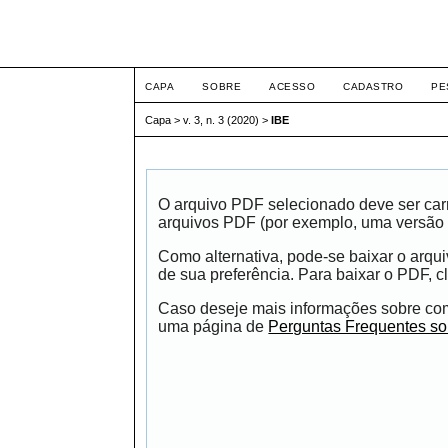
Intertem@s ArqEng
CAPA
SOBRE
ACESSO
CADASTRO
PE
Capa
>
v. 3, n. 3 (2020)
>
IBE
O arquivo PDF selecionado deve ser carr
arquivos PDF (por exemplo, uma versão 
Como alternativa, pode-se baixar o arqu
de sua preferência. Para baixar o PDF, cl
Caso deseje mais informações sobre como
uma página de
Perguntas Frequentes s