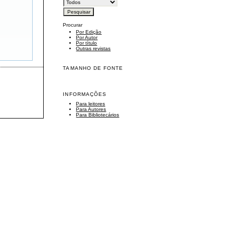
Procurar
Por Edição
Por Autor
Por título
Outras revistas
TAMANHO DE FONTE
INFORMAÇÕES
Para leitores
Para Autores
Para Bibliotecários