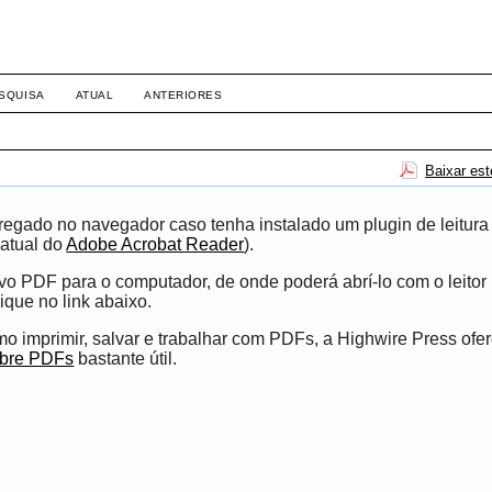
SQUISA
ATUAL
ANTERIORES
Baixar es
egado no navegador caso tenha instalado um plugin de leitura
atual do
Adobe Acrobat Reader
).
ivo PDF para o computador, de onde poderá abrí-lo com o leito
ique no link abaixo.
 imprimir, salvar e trabalhar com PDFs, a Highwire Press ofe
obre PDFs
bastante útil.