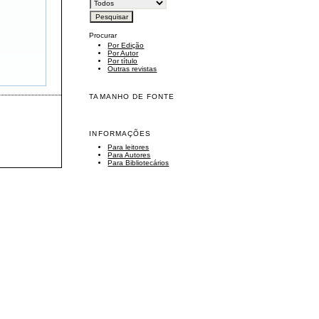
Procurar
Por Edição
Por Autor
Por título
Outras revistas
TAMANHO DE FONTE
INFORMAÇÕES
Para leitores
Para Autores
Para Bibliotecários