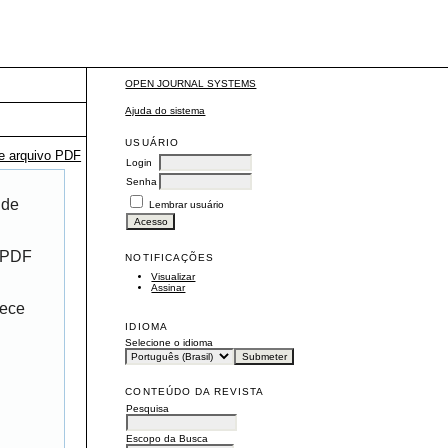
OPEN JOURNAL SYSTEMS
Ajuda do sistema
USUÁRIO
te arquivo PDF
Login
Senha
 de
Lembrar usuário
r PDF
NOTIFICAÇÕES
Visualizar
Assinar
rece
IDIOMA
Selecione o idioma
CONTEÚDO DA REVISTA
Pesquisa
Escopo da Busca