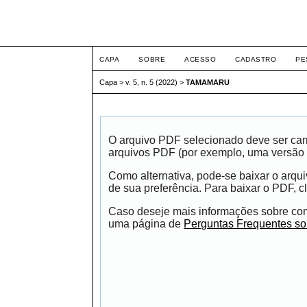
Intertem@s ArqEng
CAPA
SOBRE
ACESSO
CADASTRO
PE
Capa
>
v. 5, n. 5 (2022)
>
TAMAMARU
O arquivo PDF selecionado deve ser carr
arquivos PDF (por exemplo, uma versão 
Como alternativa, pode-se baixar o arqu
de sua preferência. Para baixar o PDF, cl
Caso deseje mais informações sobre como
uma página de
Perguntas Frequentes s