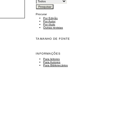
Procurar
Por Edição
Por Autor
Por título
Outras revistas
TAMANHO DE FONTE
INFORMAÇÕES
Para leitores
Para Autores
Para Bibliotecários