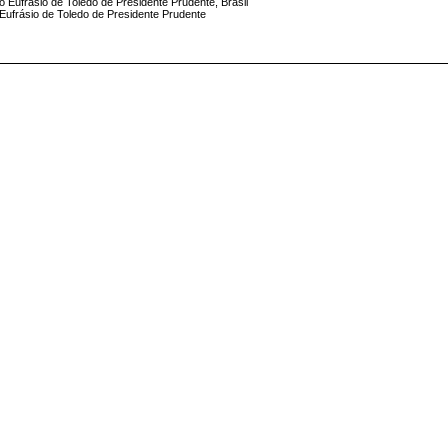
io Eufrásio de Toledo de Presidente Prudente, Brasil
o Eufrásio de Toledo de Presidente Prudente