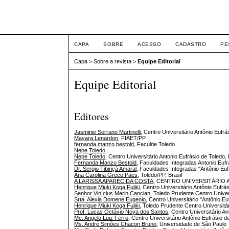
Intertem@s Fisioterapia
CAPA
SOBRE
ACESSO
CADASTRO
PE
Capa
>
Sobre a revista
>
Equipe Editorial
Equipe Editorial
Editores
Jasminie Serrano Martinelli
, Centro Universitário Antônio Eufr
Mayara Lenardon
, FIAET/PP
fernanda manzo bestold
, Faculde Toledo
Nepe Toledo
Nepe Toledo
, Centro Universitário Antonio Eufrásio de Toledo, 
Fernanda Manzo Bestold
, Faculdades Integradas Antonio Eufrá
Dr. Sergio Tibiriçá Amaral
, Faculdades Integradas "Antônio Euf
Ana Carolina Greco Paes
, Toledo/PP, Brasil
A LARISSA APARECIDA COSTA
, CENTRO UNIVERSITÁRIO 
Henrique Miuki Koga Fujiki
, Centro Universitário Antônio Eufrá
Senhor Vinícius Marin Cancian
, Toledo Prudente Centro Univers
Srta. Alexia Domene Eugenio
, Centro Universitário "Antônio E
Henrique Miuki Koga Fujiki
, Toledo Prudente Centro Universitá
Prof. Lucas Octávio Noya dos Santos
, Centro Universitário A
Me. Angelo Luiz Ferro
, Centro Universitário Antônio Eufrásio d
Ms. André Simões Chacon Bruno
, Universidade de São Paulo