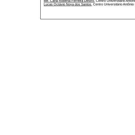
Me. Carla Roberta Ferreira Destro
, Centro Universitário Antôn
Lucas Octávio Noya dos Santos
, Centro Universitário Antôni