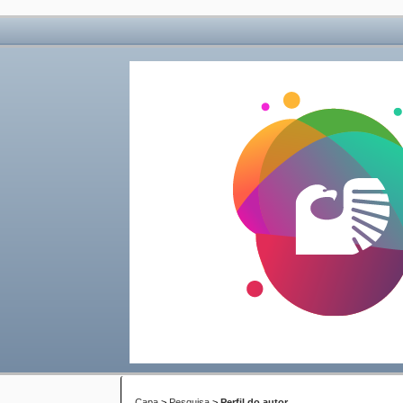
Capa
>
Pesquisa
>
Perfil do autor