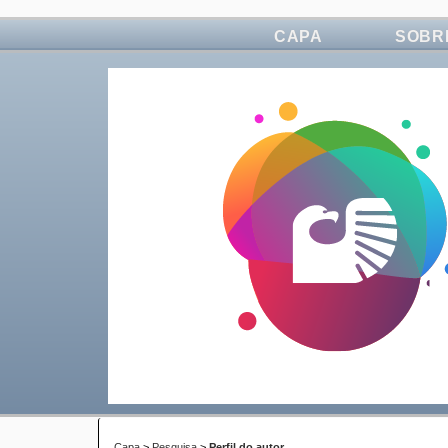
CAPA
SOBR
Capa
>
Pesquisa
>
Perfil do autor