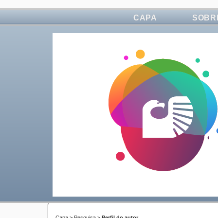
CAPA
SOBR
Capa
>
Pesquisa
>
Perfil do autor