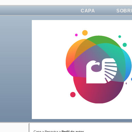
CAPA
SOBR
Capa
>
Pesquisa
>
Perfil do autor