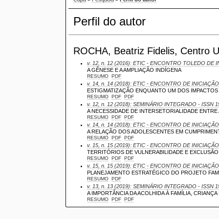
Perfil do autor
ROCHA, Beatriz Fidelis, Centro Un
v. 12, n. 12 (2016): ETIC - ENCONTRO TOLEDO DE I
A GÊNESE E A AMPLIAÇÃO INDÍGENA
RESUMO
PDF
v. 14, n. 14 (2018): ETIC - ENCONTRO DE INICIAÇÃO
ESTIGMATIZAÇÃO ENQUANTO UM DOS IMPACTOS N
RESUMO
PDF
PDF
v. 12, n. 12 (2018): SEMINÁRIO INTEGRADO - ISSN 
A NECESSIDADE DE INTERSETORIALIDADE ENTRE A
RESUMO
PDF
PDF
v. 14, n. 14 (2018): ETIC - ENCONTRO DE INICIAÇÃO
A RELAÇÃO DOS ADOLESCENTES EM CUMPRIMENT
RESUMO
PDF
PDF
v. 15, n. 15 (2019): ETIC - ENCONTRO DE INICIAÇÃO
TERRITÓRIOS DE VULNERABILIDADE E EXCLUSÃO,
RESUMO
PDF
PDF
v. 15, n. 15 (2019): ETIC - ENCONTRO DE INICIAÇÃO
PLANEJAMENTO ESTRATÉGICO DO PROJETO FAMÍ
RESUMO
PDF
v. 13, n. 13 (2019): SEMINÁRIO INTEGRADO - ISSN 
A IMPORTÂNCIA DA ACOLHIDA À FAMÍLIA, CRIAN
RESUMO
PDF
PDF