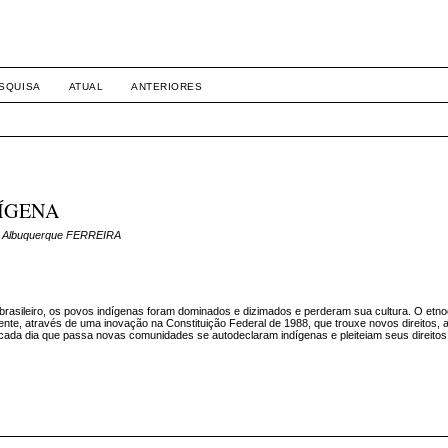
SQUISA
ATUAL
ANTERIORES
DÍGENA
ana Albuquerque FERREIRA
brasileiro, os povos indígenas foram dominados e dizimados e perderam sua cultura. O etnoc
lmente, através de uma inovação na Constituição Federal de 1988, que trouxe novos direitos,
cada dia que passa novas comunidades se autodeclaram indígenas e pleiteiam seus direitos