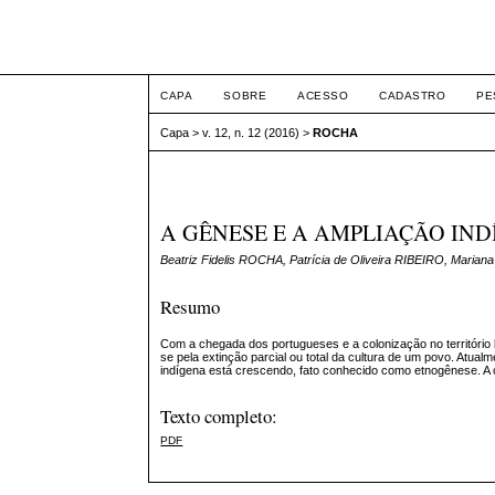
ETIC
CAPA
SOBRE
ACESSO
CADASTRO
PE
Capa
>
v. 12, n. 12 (2016)
>
ROCHA
A GÊNESE E A AMPLIAÇÃO IN
Beatriz Fidelis ROCHA, Patrícia de Oliveira RIBEIRO, Mari
Resumo
Com a chegada dos portugueses e a colonização no território 
se pela extinção parcial ou total da cultura de um povo. Atua
indígena está crescendo, fato conhecido como etnogênese. A 
Texto completo:
PDF