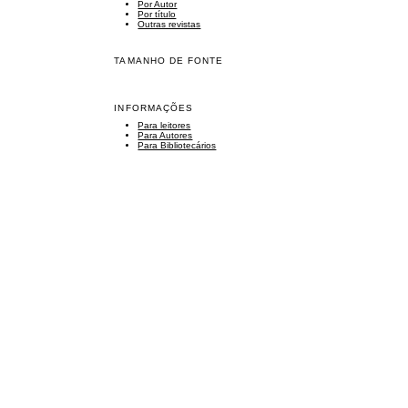
Por Autor
Por título
Outras revistas
TAMANHO DE FONTE
INFORMAÇÕES
Para leitores
Para Autores
Para Bibliotecários