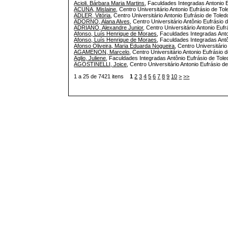
Acioli, Bárbara Maria Martins
, Faculdades Integradas Antonio E
ACUÑA, Mislaine
, Centro Universitário Antonio Eufrásio de Tol
ADLER, Vitória
, Centro Universitário Antonio Eufrásio de Toledo
ADORNO, Alana Alves
, Centro Universitário Antônio Eufrásio
ADRIANO, Alexandre Junior
, Centro Universitário Antonio Eufr
Afonso, Luís Henrique de Moraes
, Faculdades Integradas Anto
Afonso, Luís Henrique de Moraes
, Faculdades Integradas Antô
Afonso Oliveira, Maria Eduarda Nogueira
, Centro Universitári
AGAMENON, Marcelo
, Centro Universitário Antonio Eufrásio 
Aglio, Juliene
, Faculdades Integradas Antônio Eufrásio de Toled
AGOSTINELLI, Joice
, Centro Universitário Antonio Eufrásio de
1 a 25 de 7421 itens
1
2
3
4
5
6
7
8
9
10
>
>>