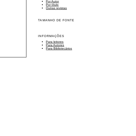
Por Autor
Por título
Outras revistas
TAMANHO DE FONTE
INFORMAÇÕES
Para leitores
Para Autores
Para Bibliotecários