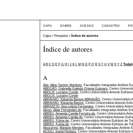
ETIC
CAPA
SOBRE
ACESSO
CADASTRO
PE
Capa
>
Pesquisa
>
Índice de autores
Índice de autores
A
B
C
D
E
F
G
H
I
J
K
L
M
N
O
P
Q
R
S
T
U
V
W
X
Y
Z
Toda(
A
Abe, Aline Tammy Martinez
, Faculdades Integradas Antônio Euf
ABEGÃO, Gabriella Galindo Ortega Guimaro
, Centro Universit
ABOLIS, Luciano Conde
, Centro Universitário Antonio Eufrásio
ABOLIS, Luciano Conde
ABRAHÃO, Eduarda Bastos ABRAHÃO
, Centro Universitário 
ABRAHÃO, Eduarda Bastos
, Centro Universitário Antonio Eufr
ABRASCIO, Ana Leticia Fernandes
, Centro Universitário Anton
Abreu, Altair Fernandes de
, Faculdades Integradas Antônio Euf
ABREU, Amanda Camila Ferreira de
, Centro Universitário Anto
ABREU, Amanda Camila de
, Centro Universitário Antonio Eufrá
ABREU, Fúlvia de
, Centro Universitário Antonio Eufrásio de To
ABREU, Fulvia de
, Centro Universitário Antonio Eufrásio de To
Abucarma, Mariane Mendes
, Faculdades Integradas Antônio Eu
ACIOLI, Íngrid Pinheiro
, Centro Universitário Antonio Eufrásio 