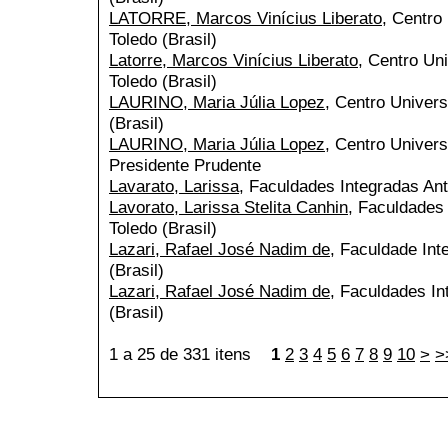
LATORRE, Marcos Vinícius Liberato
, Centro
Toledo (Brasil)
Latorre, Marcos Vinícius Liberato
, Centro Uni
Toledo (Brasil)
LAURINO, Maria Júlia Lopez
, Centro Univers
(Brasil)
LAURINO, Maria Júlia Lopez
, Centro Univers
Presidente Prudente
Lavarato, Larissa
, Faculdades Integradas Ant
Lavorato, Larissa Stelita Canhin
, Faculdades 
Toledo (Brasil)
Lazari, Rafael José Nadim de
, Faculdade Int
(Brasil)
Lazari, Rafael José Nadim de
, Faculdades In
(Brasil)
1 a 25 de 331 itens
1
2
3
4
5
6
7
8
9
10
>
>