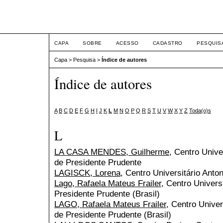
ETIC
CAPA
SOBRE
ACESSO
CADASTRO
PESQUIS
Capa
>
Pesquisa
>
Índice de autores
Índice de autores
A
B
C
D
E
F
G
H
I
J
K
L
M
N
O
P
Q
R
S
T
U
V
W
X
Y
Z
Toda(o)s
L
LA CASA MENDES, Guilherme
, Centro Unive
de Presidente Prudente
LAGISCK, Lorena
, Centro Universitário Anton
Lago, Rafaela Mateus Frailer
, Centro Univers
Presidente Prudente (Brasil)
LAGO, Rafaela Mateus Frailer
, Centro Univer
de Presidente Prudente (Brasil)