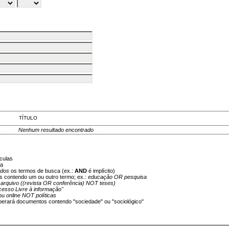
TÍTULO
Nenhum resultado encontrado
culas
ca
odos
os termos de busca (ex.:
AND
é implícito)
os contendo um ou outro termo; ex.:
educação OR pesquisa
:
arquivo ((revista OR conferência) NOT teses)
cesso Livre à informação"
ou
online NOT políticas
erará documentos contendo "sociedade" ou "sociológico"