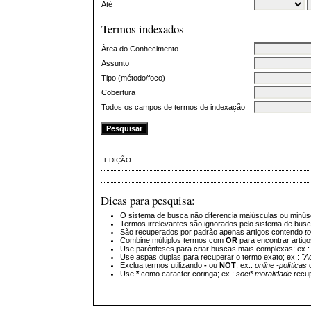
Até
Termos indexados
Área do Conhecimento
Assunto
Tipo (método/foco)
Cobertura
Todos os campos de termos de indexação
EDIÇÃO
Dicas para pesquisa:
O sistema de busca não diferencia maiúsculas ou minús
Termos irrelevantes são ignorados pelo sistema de bus
São recuperados por padrão apenas artigos contendo
t
Combine múltiplos termos com
OR
para encontrar artig
Use parênteses para criar buscas mais complexas; ex.
Use aspas duplas para recuperar o termo exato; ex.:
"A
Exclua termos utilizando
-
ou
NOT
; ex.:
online -políticas
Use
*
como caracter coringa; ex.:
soci* moralidade
recup