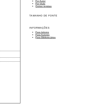
Por Autor
Por título
Outras revistas
TAMANHO DE FONTE
INFORMAÇÕES
Para leitores
Para Autores
Para Bibliotecários