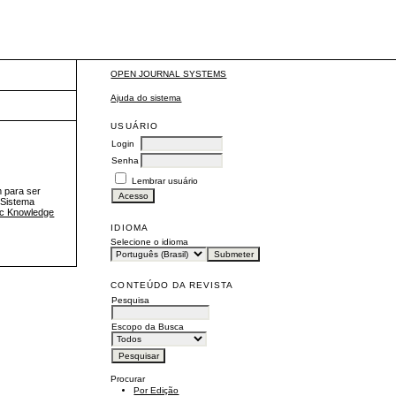
OPEN JOURNAL SYSTEMS
Ajuda do sistema
USUÁRIO
Login
Senha
Lembrar usuário
m para ser
 Sistema
ic Knowledge
IDIOMA
Selecione o idioma
CONTEÚDO DA REVISTA
Pesquisa
Escopo da Busca
Procurar
Por Edição