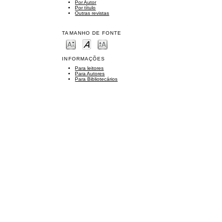
Por Autor
Por título
Outras revistas
TAMANHO DE FONTE
INFORMAÇÕES
Para leitores
Para Autores
Para Bibliotecários