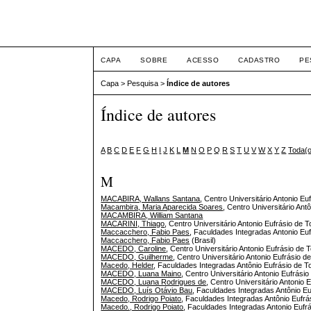
ETIC
CAPA
SOBRE
ACESSO
CADASTRO
PE
Capa
>
Pesquisa
>
Índice de autores
Índice de autores
A
B
C
D
E
F
G
H
I
J
K
L
M
N
O
P
Q
R
S
T
U
V
W
X
Y
Z
Toda(
M
MACABIRA, Wallans Santana
, Centro Universitário Antonio Euf
Macambira, Maria Aparecida Soares
, Centro Universitário Ant
MACAMBIRA, William Santana
MACARINI, Thiago
, Centro Universitário Antonio Eufrásio de T
Maccacchero, Fabio Paes
, Faculdades Integradas Antonio Euf
Maccacchero, Fabio Paes
(Brasil)
MACEDO, Caroline
, Centro Universitário Antonio Eufrásio de T
MACEDO, Guilherme
, Centro Universitário Antonio Eufrásio de
Macedo, Helder
, Faculdades Integradas Antônio Eufrásio de To
MACEDO, Luana Maino
, Centro Universitário Antonio Eufrásio
MACEDO, Luana Rodrigues de
, Centro Universitário Antonio 
MACEDO, Luís Otávio Bau
, Faculdades Integradas Antônio Euf
Macedo, Rodrigo Poiato
, Faculdades Integradas Antônio Eufrás
Macedo., Rodrigo Poiato
, Faculdades Integradas Antonio Eufrá