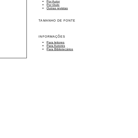
Por Autor
Por título
Outras revistas
TAMANHO DE FONTE
INFORMAÇÕES
Para leitores
Para Autores
Para Bibliotecários