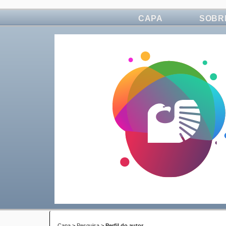
CAPA
SOBR
Capa
>
Pesquisa
>
Perfil do autor