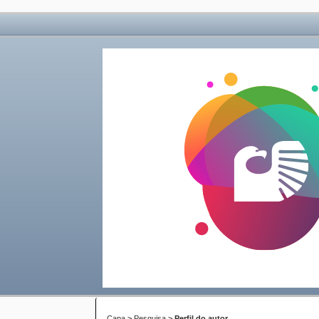
Capa
>
Pesquisa
>
Perfil do autor