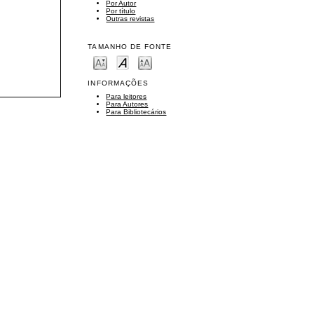
Por Autor
Por título
Outras revistas
TAMANHO DE FONTE
INFORMAÇÕES
Para leitores
Para Autores
Para Bibliotecários