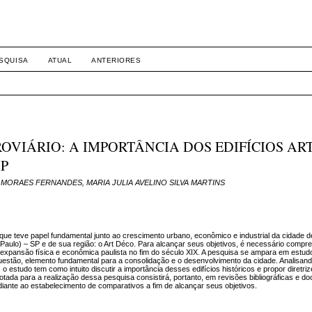
SQUISA
ATUAL
ANTERIORES
OVIÁRIO: A IMPORTÂNCIA DOS EDIFÍCIOS AR
SP
E MORAES FERNANDES, MARIA JULIA AVELINO SILVA MARTINS
, que teve papel fundamental junto ao crescimento urbano, econômico e industrial da cidade 
Paulo) – SP e de sua região: o Art Déco. Para alcançar seus objetivos, é necessário compr
 expansão física e econômica paulista no fim do século XIX. A pesquisa se ampara em estu
questão, elemento fundamental para a consolidação e o desenvolvimento da cidade. Analisan
estudo tem como intuito discutir a importância desses edifícios históricos e propor diretriz
ada para a realização dessa pesquisa consistirá, portanto, em revisões bibliográficas e d
diante ao estabelecimento de comparativos a fim de alcançar seus objetivos.