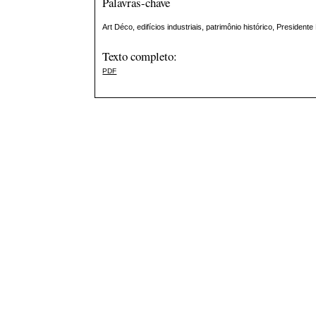
Palavras-chave
Art Déco, edifícios industriais, patrimônio histórico, President
Texto completo:
PDF