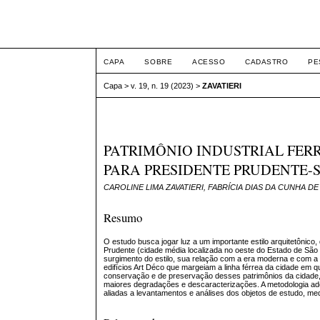
ETIC
CAPA
SOBRE
ACESSO
CADASTRO
PE
Capa
>
v. 19, n. 19 (2023)
>
ZAVATIERI
PATRIMÔNIO INDUSTRIAL FERR
PARA PRESIDENTE PRUDENTE-
CAROLINE LIMA ZAVATIERI, FABRÍCIA DIAS DA CUNHA D
Resumo
O estudo busca jogar luz a um importante estilo arquitetônico
Prudente (cidade média localizada no oeste do Estado de São 
surgimento do estilo, sua relação com a era moderna e com a
edifícios Art Déco que margeiam a linha férrea da cidade em 
conservação e de preservação desses patrimônios da cidade, o 
maiores degradações e descaracterizações. A metodologia adot
aliadas a levantamentos e análises dos objetos de estudo, me