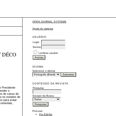
OPEN JOURNAL SYSTEMS
Ajuda do sistema
USUÁRIO
Login
Senha
T DÉCO
Lembrar usuário
IDIOMA
Selecione o idioma
CONTEÚDO DA REVISTA
de Presidente
Pesquisa
eender o
dos de casos de
Escopo da Busca
do os estados de
es para evitar
ocumentais,
Procurar
Por Edição