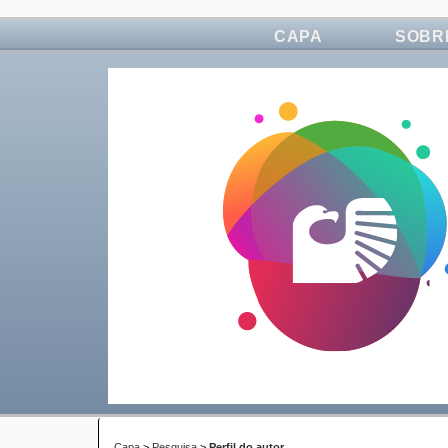
CAPA
SOBR
Capa
>
Pesquisa
>
Perfil do autor