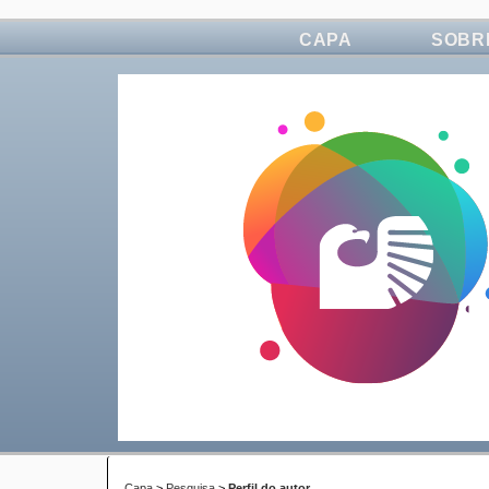
CAPA
SOBR
Capa
>
Pesquisa
>
Perfil do autor