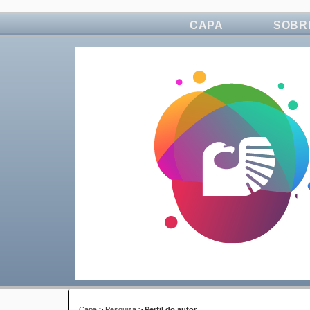
CAPA
SOBR
Capa
>
Pesquisa
>
Perfil do autor