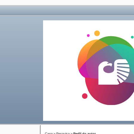
Capa
>
Pesquisa
>
Perfil do autor