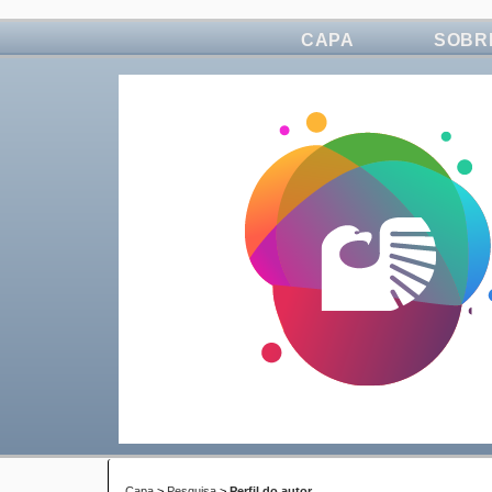
CAPA
SOBR
Capa
>
Pesquisa
>
Perfil do autor