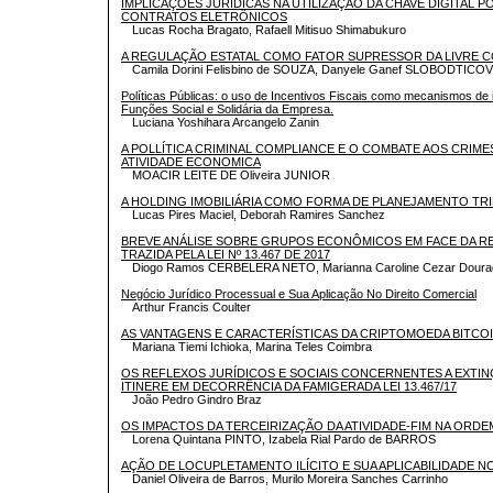
IMPLICAÇÕES JURÍDICAS NA UTILIZAÇÃO DA CHAVE DIGITAL 
CONTRATOS ELETRÔNICOS
Lucas Rocha Bragato, Rafaell Mitisuo Shimabukuro
A REGULAÇÃO ESTATAL COMO FATOR SUPRESSOR DA LIVRE 
Camila Dorini Felisbino de SOUZA, Danyele Ganef SLOBODTICOV
Políticas Públicas: o uso de Incentivos Fiscais como mecanismos de 
Funções Social e Solidária da Empresa.
Luciana Yoshihara Arcangelo Zanin
A POLLÍTICA CRIMINAL COMPLIANCE E O COMBATE AOS CRIM
ATIVIDADE ECONOMICA
MOACIR LEITE DE Oliveira JUNIOR
A HOLDING IMOBILIÁRIA COMO FORMA DE PLANEJAMENTO TR
Lucas Pires Maciel, Deborah Ramires Sanchez
BREVE ANÁLISE SOBRE GRUPOS ECONÔMICOS EM FACE DA R
TRAZIDA PELA LEI Nº 13.467 DE 2017
Diogo Ramos CERBELERA NETO, Marianna Caroline Cezar Dour
Negócio Jurídico Processual e Sua Aplicação No Direito Comercial
Arthur Francis Coulter
AS VANTAGENS E CARACTERÍSTICAS DA CRIPTOMOEDA BITCO
Mariana Tiemi Ichioka, Marina Teles Coimbra
OS REFLEXOS JURÍDICOS E SOCIAIS CONCERNENTES A EXTIN
ITINERE EM DECORRÊNCIA DA FAMIGERADA LEI 13.467/17
João Pedro Gindro Braz
OS IMPACTOS DA TERCEIRIZAÇÃO DA ATIVIDADE-FIM NA ORD
Lorena Quintana PINTO, Izabela Rial Pardo de BARROS
AÇÃO DE LOCUPLETAMENTO ILÍCITO E SUA APLICABILIDADE N
Daniel Oliveira de Barros, Murilo Moreira Sanches Carrinho