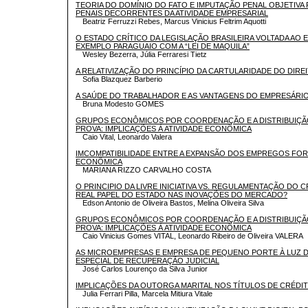
TEORIA DO DOMÍNIO DO FATO E IMPUTAÇÃO PENAL OBJETIVA
PENAIS DECORRENTES DA ATIVIDADE EMPRESARIAL
Beatriz Ferruzzi Rebes, Marcus Vinicius Feltrim Aquotti
O ESTADO CRÍTICO DA LEGISLAÇÃO BRASILEIRA VOLTADA AO
EXEMPLO PARAGUAIO COM A “LEI DE MAQUILA”
Wesley Bezerra, Júlia Ferraresi Tietz
A RELATIVIZAÇÃO DO PRINCÍPIO DA CARTULARIDADE DO DIRE
Sofia Blazquez Barberio
A SAÚDE DO TRABALHADOR E AS VANTAGENS DO EMPRESÁRI
Bruna Modesto GOMES
GRUPOS ECONÔMICOS POR COORDENAÇÃO E A DISTRIBUIÇÃO
PROVA: IMPLICAÇÕES À ATIVIDADE ECONÔMICA
Caio Vital, Leonardo Valera
IMCOMPATIBILIDADE ENTRE A EXPANSÃO DOS EMPREGOS FOR
ECONÔMICA
MARIANA RIZZO CARVALHO COSTA
O PRINCIPIO DA LIVRE INICIATIVA VS. REGULAMENTAÇÃO DO
REAL PAPEL DO ESTADO NAS INOVAÇÕES DO MERCADO?
Edson Antonio de Oliveira Bastos, Melina Oliveira Silva
GRUPOS ECONÔMICOS POR COORDENAÇÃO E A DISTRIBUIÇÃO
PROVA: IMPLICAÇÕES À ATIVIDADE ECONÔMICA
Caio Vinicius Gomes VITAL, Leonardo Ribeiro de Oliveira VALERA
AS MICROEMPRESAS E EMPRESA DE PEQUENO PORTE À LUZ DA L
ESPECIAL DE RECUPERAÇÃO JUDICIAL
José Carlos Lourenço da Silva Junior
IMPLICAÇÕES DA OUTORGA MARITAL NOS TÍTULOS DE CRÉDI
Julia Ferrari Pilla, Marcela Mitiura Vitale