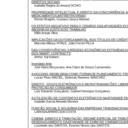
DIREITOS SOCIAIS
Isabella Regina do Amaral SCHIO
PROPRIEDADE INTELECTUAL E DIREITO DA CONCORRÊNCIA: A 
MEDICAMENTOS ANTIRETROVIRAIS
Renan Braghin, Gustavo Souza Manoel
OS EFEITOS NEGATIVOS PARA O CENÁRIO DAS ATIVIDADES E
ABUSIVA DA JUSTIÇA DO TRABALHO
Ellãn Araujo Silva
IMPLICAÇÕES DA OUTORGA MARITAL NOS TÍTULOS DE CRÉDI
Marcela Mitiura VITALE, Julia Ferrari PILLA
DAS CONSEQUÊNCIAS JURÍGENO-ECONÔMICAS EXTRAÍDAS A P
DOS SMART CONTRACTS
Arthur Yuji Katano
Investidor Anjo
Joel Vieira Berçocano, Ana Clara de Souza Camarneiro
A HOLDING IMOBILIÁRIA COMO FORMA DE PLANEJAMENTO TR
Lucas Pires MACIEL, Deborah Ramires SANCHEZ
DIREITO, JOGOS ELETRÔNICOS E MICROTRANSAÇÕES: LIBE
PROTEÇÃO AO CONSUMIDOR
Luís Eduardo Gonçalves, Gabriel Henrique Gonçalves
A UTILIZAÇÃO DE CONTRATOS ELETRÔNICOS NA ATIVIDADE E
Isabella Garcia Almeida Moreira
FUNÇÃO SOCIAL E SOLIDÁRIA DAS EMPRESAS TRANSNACIONA
LARISSA APARECIDA COSTA
CINEMA, DIREITO E TRIBUTAÇÃO: REGIME ESPECIAL DE TRIB
DESENVOLVIMENTO DA ATIVIDADE DE EXIBIÇÃO CINEMATOGRÁ
Lucineide dos SANTOS, Éverton Neves dos SANTOS