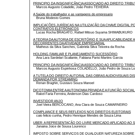
PRINCIPIO DA INSIGNIFICÂNCIA ASSOCIADO AO DIREITO TRIB
Marcos Augusto Coladello, João Pedro TEIXEIRA
A Saúde do trabalhador e as vantagens do empresario
Bruna Modesto Gomes
IMPLICAÇÕES JURÍDICAS NA UTILIZAÇÃO DA CHAVE DIGITAL 
CONTRATOS ELETRÔNICOS
Lucas Rocha BRAGATO, Rafael Mitsuo Suyama SHIMABUKURO
A TEORIA DA AUTORIA DE ESCRITÓRIO E SUA APLICABILIDADE 
DECORRENTES DA ATIVIDADE EMPRESARIAL
Matheus da Silva Sanches, Gabriela Silva Teixeira da Rocha
HOLDING FAMILIAR E PLANEJAMENTO SUCESSÓRIO
Ana Lara Sardelari Scaliante, Fabiana Parisi Martins Garcia
PRINCIPIO DA INSIGNIFICÂNCIA ASSOCIADO AO DIREITO TRIB
Marcos Augusto Espinhosa COLADELLO, João Pedro de Souza L
A TUTELA DO DIREITO AUTORAL DAS OBRAS AUDIOVISUAIS DI
DEMANDA POR STREAMING
Renan Braghin, Gustavo Souza Manoel
DICOTOMIA ENTRE A AUTONOMIA PRIVADA E A FUNÇÃO SOCIA
Rakel Faria Ferreira, Anderson Dias Cardoso
INVESTIDOR ANJO
Joel Vieira BERCOCANO, Ana Clara de Souza CAMARNEIRO
COMPLIANCE E SEUS REFLEXOS NOS DIREITOS ELEITORAIS
caio felicio cunha, Pedro Henrique Mendes de Souza Lima
UBER: A REPRESENTAÇÃO DO LIVRE MERCADO APLICADO AO
Janaina Joice de Sousa Lourenco
IMPOSTO SOBRE SERVIÇOS DE QUALQUER NATUREZA SOBRE 