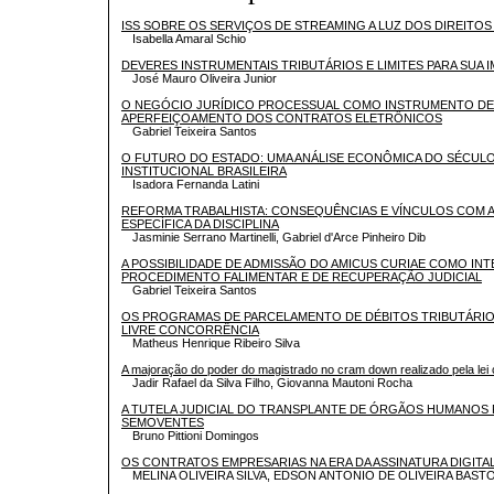
ISS SOBRE OS SERVIÇOS DE STREAMING A LUZ DOS DIREITOS
Isabella Amaral Schio
DEVERES INSTRUMENTAIS TRIBUTÁRIOS E LIMITES PARA SUA 
José Mauro Oliveira Junior
O NEGÓCIO JURÍDICO PROCESSUAL COMO INSTRUMENTO DE
APERFEIÇOAMENTO DOS CONTRATOS ELETRÔNICOS
Gabriel Teixeira Santos
O FUTURO DO ESTADO: UMA ANÁLISE ECONÔMICA DO SÉCULO 
INSTITUCIONAL BRASILEIRA
Isadora Fernanda Latini
REFORMA TRABALHISTA: CONSEQUÊNCIAS E VÍNCULOS COM A 
ESPECÍFICA DA DISCIPLINA
Jasminie Serrano Martinelli, Gabriel d'Arce Pinheiro Dib
A POSSIBILIDADE DE ADMISSÃO DO AMICUS CURIAE COMO IN
PROCEDIMENTO FALIMENTAR E DE RECUPERAÇÃO JUDICIAL
Gabriel Teixeira Santos
OS PROGRAMAS DE PARCELAMENTO DE DÉBITOS TRIBUTÁRIO
LIVRE CONCORRÊNCIA
Matheus Henrique Ribeiro Silva
A majoração do poder do magistrado no cram down realizado pela le
Jadir Rafael da Silva Filho, Giovanna Mautoni Rocha
A TUTELA JUDICIAL DO TRANSPLANTE DE ÓRGÃOS HUMANOS
SEMOVENTES
Bruno Pittioni Domingos
OS CONTRATOS EMPRESARIAS NA ERA DA ASSINATURA DIGITA
MELINA OLIVEIRA SILVA, EDSON ANTONIO DE OLIVEIRA BAST