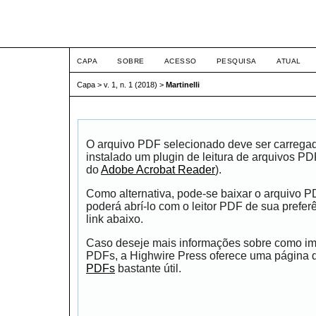
Congresso Nacional de Dir
CAPA
SOBRE
ACESSO
PESQUISA
ATUAL
Capa
>
v. 1, n. 1 (2018)
>
Martinelli
O arquivo PDF selecionado deve ser carrega
instalado um plugin de leitura de arquivos P
do
Adobe Acrobat Reader
).
Como alternativa, pode-se baixar o arquivo 
poderá abrí-lo com o leitor PDF de sua prefer
link abaixo.
Caso deseje mais informações sobre como impr
PDFs, a Highwire Press oferece uma página
PDFs
bastante útil.