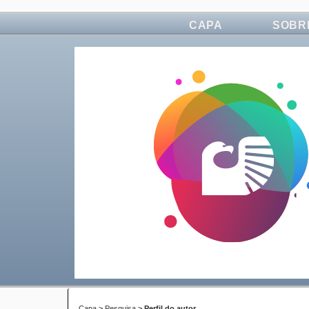
CAPA
SOBR
Capa
>
Pesquisa
>
Perfil do autor