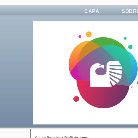
CAPA
SOBR
Capa
>
Pesquisa
>
Perfil do autor