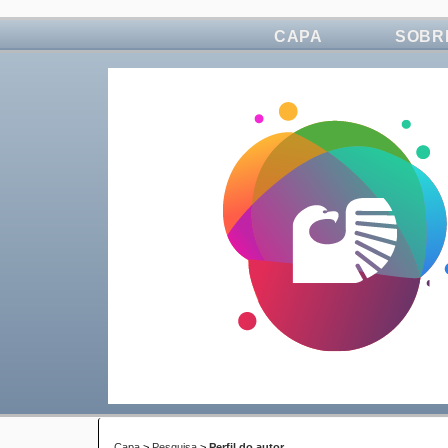
CAPA
SOBR
Capa
>
Pesquisa
>
Perfil do autor