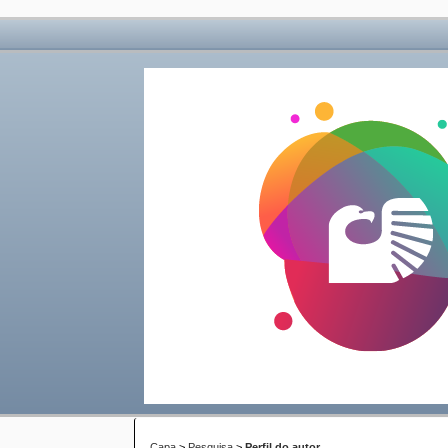
Capa
>
Pesquisa
>
Perfil do autor