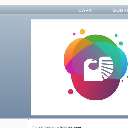
CAPA
SOBR
Capa
>
Pesquisa
>
Perfil do autor