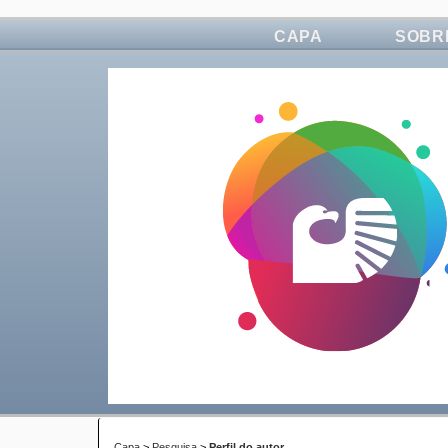
CAPA
SOBR
Capa
>
Pesquisa
>
Perfil do autor