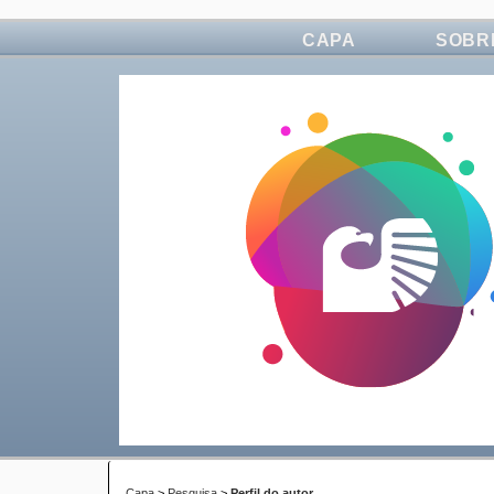
CAPA
SOBR
Capa
>
Pesquisa
>
Perfil do autor