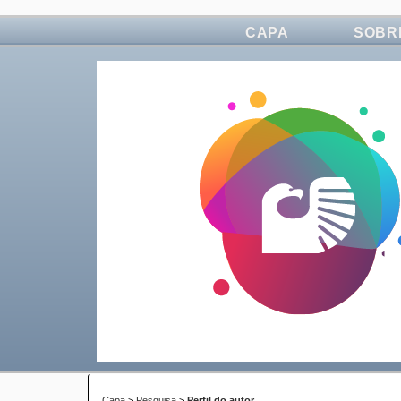
CAPA
SOBR
Capa
>
Pesquisa
>
Perfil do autor