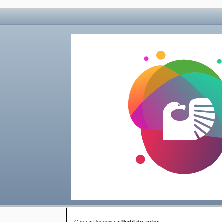
Capa
>
Pesquisa
>
Perfil do autor