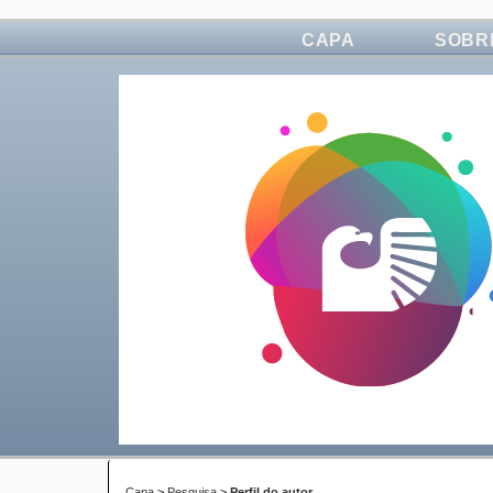
CAPA
SOBR
Capa
>
Pesquisa
>
Perfil do autor