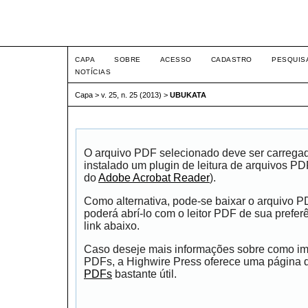
Intertem@s ISSN 1677-1
CAPA
SOBRE
ACESSO
CADASTRO
PESQUIS
NOTÍCIAS
Capa
>
v. 25, n. 25 (2013)
>
UBUKATA
O arquivo PDF selecionado deve ser carrega
instalado um plugin de leitura de arquivos P
do
Adobe Acrobat Reader
).
Como alternativa, pode-se baixar o arquivo 
poderá abrí-lo com o leitor PDF de sua prefer
link abaixo.
Caso deseje mais informações sobre como impr
PDFs, a Highwire Press oferece uma página
PDFs
bastante útil.