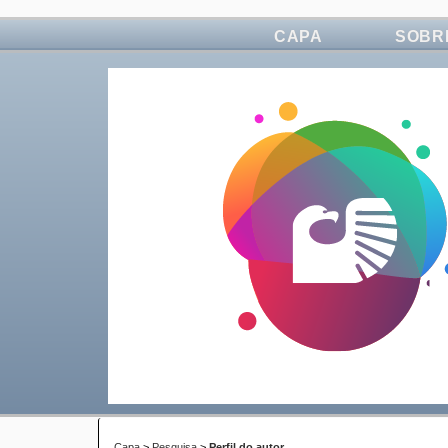
CAPA
SOBR
Capa
>
Pesquisa
>
Perfil do autor