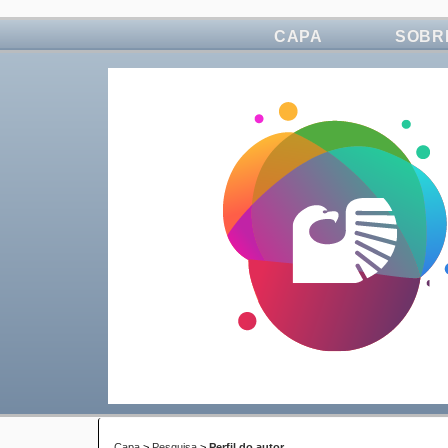
CAPA
SOBR
Capa
>
Pesquisa
>
Perfil do autor