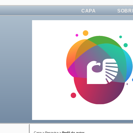
CAPA
SOBR
Capa
>
Pesquisa
>
Perfil do autor