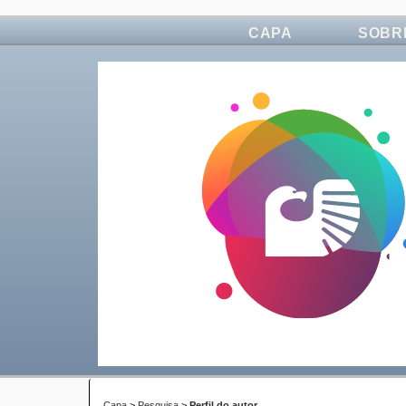
CAPA
SOBR
Capa
>
Pesquisa
>
Perfil do autor