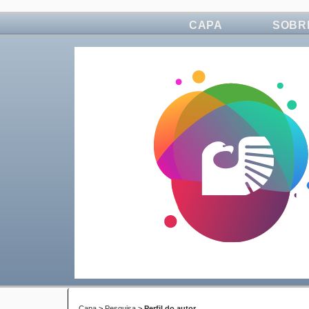
CAPA
SOBR
Capa
>
Pesquisa
>
Perfil do autor