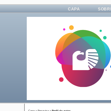
CAPA
SOBR
Capa
>
Pesquisa
>
Perfil do autor