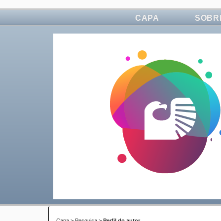
CAPA
SOBR
Capa
>
Pesquisa
>
Perfil do autor