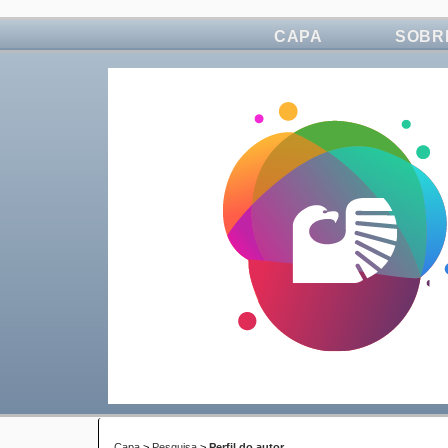
CAPA
SOBR
Capa
>
Pesquisa
>
Perfil do autor