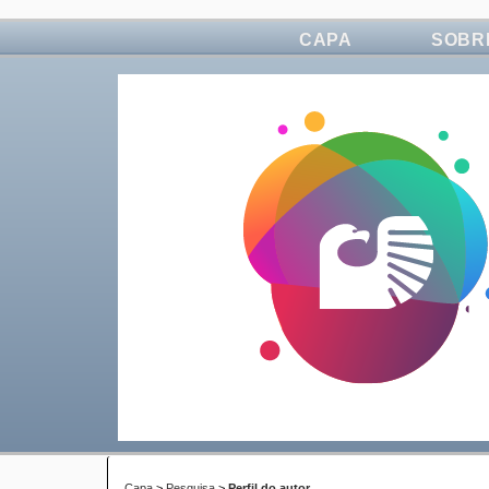
CAPA
SOBR
Capa
>
Pesquisa
>
Perfil do autor