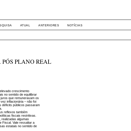
-1281 DIREITO
SQUISA
ATUAL
ANTERIORES
NOTÍCIAS
A PÓS PLANO REAL
 elevado crescimento
is no sentido de equilibrar
e juros que remuneravam os
vez inflacionária – não foi
s déficits públicos passaram
a.
seus reflexos também
íticas fiscais restritivas.
, realizadas algumas
 Fiscal. Vale ressaltar a
sas estatais no sentido de