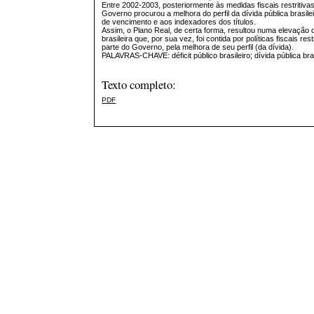
Entre 2002-2003, posteriormente às medidas fiscais restritiva
Governo procurou a melhora do perfil da dívida pública brasil
de vencimento e aos indexadores dos títulos.
Assim, o Plano Real, de certa forma, resultou numa elevação d
brasileira que, por sua vez, foi contida por políticas fiscais res
parte do Governo, pela melhora de seu perfil (da dívida).
PALAVRAS-CHAVE: déficit público brasileiro; dívida pública brasil
Texto completo:
PDF