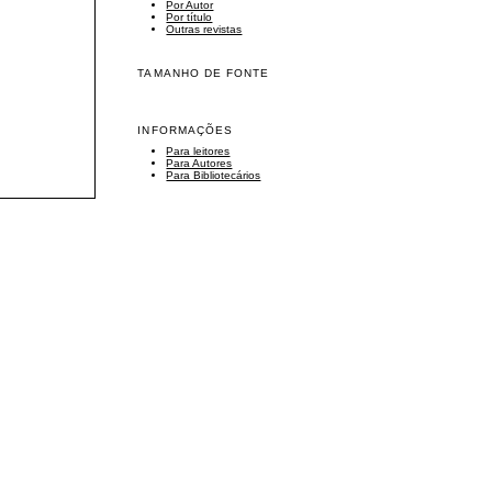
Por Autor
Por título
Outras revistas
TAMANHO DE FONTE
INFORMAÇÕES
Para leitores
Para Autores
Para Bibliotecários