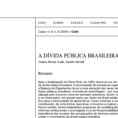
Intertem@s ISSN 1677
CAPA
SOBRE
ACESSO
CADASTRO
PE
Capa
>
v. 8, n. 8 (2004)
>
Galle
A DÍVIDA PÚBLICA BRASILEIR
Juliano Morais Galle, Sandro Bertolli
Resumo
Após a implantação do Plano Real, em 1994, observou-se um
da dívida pública brasileira. A necessidade de entrada de capita
a Balança de Pagamentos levou a uma elevação das taxas d
títulos públicos brasileiros. A receita de senhoriagem – por sua 
utilizada pelo Governo como em períodos anteriores. Assim, o
a ser financiados, em grande parte, por títulos da dívida públic
Era clara a necessidade de ajuste fiscal. Crises externas e 
contribuíram, de certa forma, para levar o Governo a realizar pol
Nesse sentido, foram implantados programas de estabilização
reformas institucionais e promulgada a Lei de Responsabilidade
importância das receitas das privatizações de diversas empre
conter o crescimento da dívida pública brasileira.