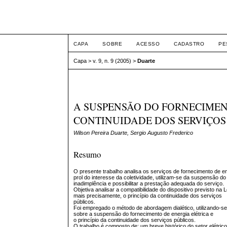
Intertem@s ISSN 1677
CAPA
SOBRE
ACESSO
CADASTRO
PE
Capa
>
v. 9, n. 9 (2005)
>
Duarte
A SUSPENSÃO DO FORNECIMENT
CONTINUIDADE DOS SERVIÇOS
Wilson Pereira Duarte, Sergio Augusto Frederico
Resumo
O presente trabalho analisa os serviços de fornecimento de en
prol do interesse da coletividade, utilizam-se da suspensão do 
inadimplência e possibilitar a prestação adequada do serviço.
Objetiva analisar a compatibilidade do dispositivo previsto na
mais precisamente, o princípio da continuidade dos serviços
públicos.
Foi empregado o método de abordagem dialético, utilizando-se
sobre a suspensão do fornecimento de energia elétrica e
o princípio da continuidade dos serviços públicos.
O trabalho é composto de: um breve histórico do setor elétrico