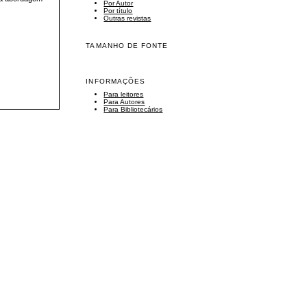
Por Autor
Por título
Outras revistas
TAMANHO DE FONTE
INFORMAÇÕES
Para leitores
Para Autores
Para Bibliotecários