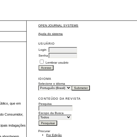
OPEN JOURNAL SYSTEMS
Ajuda do sistema
USUÁRIO
Login
Senha
Lembrar usuário
IDIOMA
Selecione o idioma
CONTEÚDO DA REVISTA
úblico, que em
Pesquisa
Escopo da Busca
a do Consumidor,
cipais indagações
Procurar
Por Edição
; a abordagem