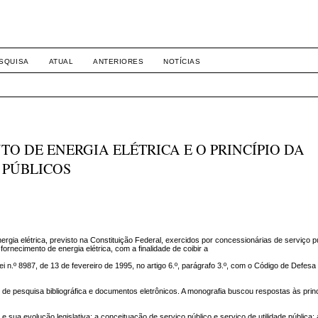
-1281 DIREITO
SQUISA
ATUAL
ANTERIORES
NOTÍCIAS
O DE ENERGIA ELÉTRICA E O PRINCÍPIO DA
 PÚBLICOS
ergia elétrica, previsto na Constituição Federal, exercidos por concessionárias de serviço p
fornecimento de energia elétrica, com a finalidade de coibir a
 Lei n.º 8987, de 13 de fevereiro de 1995, no artigo 6.º, parágrafo 3.º, com o Código de Defes
 de pesquisa bibliográfica e documentos eletrônicos. A monografia buscou respostas às prin
 e sua evolução legislativa; a conceituação de serviço público e serviço de utilidade pública